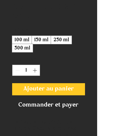
pour le visage
Prix
85,00 €
Taille
*
100 ml
150 ml
250 ml
500 ml
Quantité
*
Ajouter au panier
Commander et payer
Ceci est la description de 
l’article. C’est l’endroit idéal 
pour ajouter plus de détails 